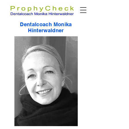
Dentalcoach Monika
Hinterwaldner