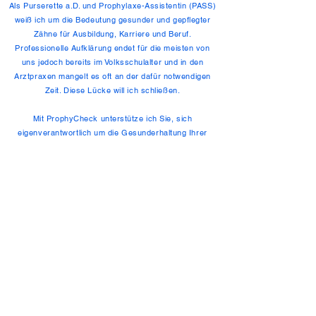
Als Purserette a.D. und Prophylaxe-Assistentin (PASS)
weiß ich um die Bedeutung gesunder und gepflegter
Zähne für Ausbildung, Karriere und Beruf.
Professionelle Aufklärung endet für die meisten von
uns jedoch bereits im Volksschulalter und in den
Arztpraxen mangelt es oft an der dafür notwendigen
Zeit. Diese Lücke will ich schließen.
Mit ProphyCheck unterstütze ich Sie, sich
eigenverantwortlich um die Gesunderhaltung Ihrer
Zähne zu kümmern.
Ihr Dentalcoach Monika Hinterwaldner
Datenschutz
Cookies
Impressum
www.prophycheck.at
Kontakt